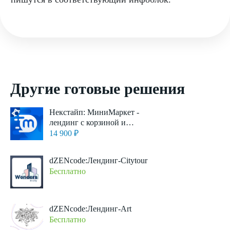
Другие готовые решения
Некстайп: МиниМаркет -
лендинг с корзиной и
онлайн-оплатой
14 900 ₽
dZENcode:Лендинг-Citytour
Бесплатно
dZENcode:Лендинг-Art
Бесплатно