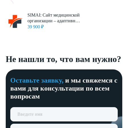
SIMAI: Сайт медицинской
организации – адаптивный
с версией для
39 900 ₽
слабовидящих
Не нашли то, что вам нужно?
Оставьте заявку,
и мы свяжемся с
вами для консультации по всем
вопросам