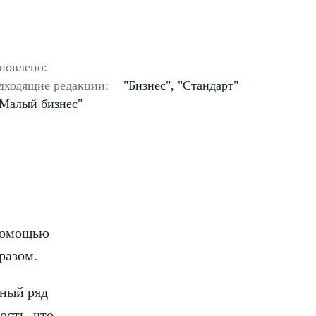
новлено:
дходящие редакции:
"Бизнес", "Стандарт"
"Малый бизнес"
 помощью
разом.
ьный ряд
ость, что