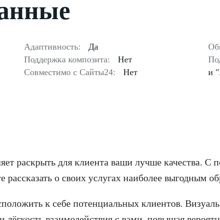
данные
Адаптивность:
Да
Об
Поддержка композита:
Нет
По
Совместимо с Сайты24:
Нет
и 
ляет раскрыть для клиента ваши лучше качества. С
те рассказать о своих услугах наиболее выгодным об
положить к себе потенциальных клиентов. Визуал
и лёгкость взаимодействия с вами, повышая вероятн