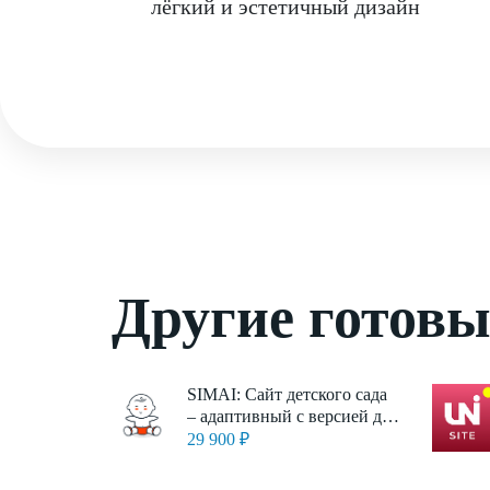
лёгкий и эстетичный дизайн
Другие готов
SIMAI: Сайт детского сада
– адаптивный с версией для
слабовидящих
29 900 ₽