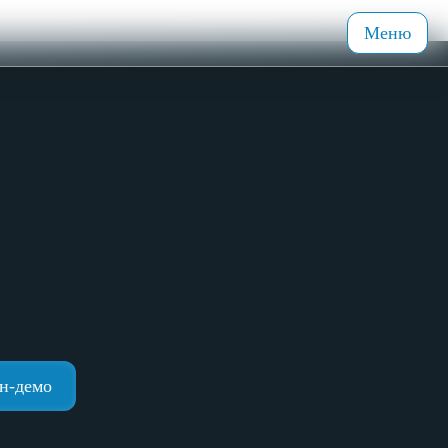
Меню
н-демо