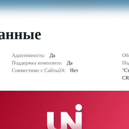
данные
Адаптивность:
Да
Об
Поддержка композита:
Да
По
Совместимо с Сайты24:
Нет
"С
CR