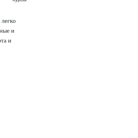
 легко
ьные и
ота и