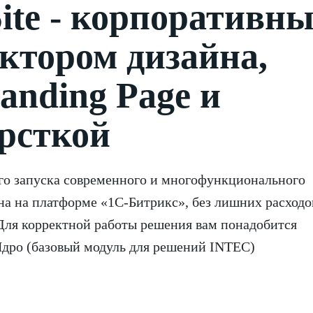
Site - корпоративн
уктором дизайна,
nding Page и
рсткой
го запуска современного и многофункционального
на на платформе «1С-Битрикс», без лишних расходо
Для корректной работы решения вам понадобится
дро (базовый модуль для решений INTEC)