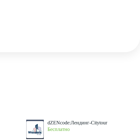
dZENcode:Лендинг-Citytour
Бесплатно
птивный