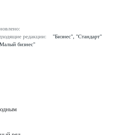
новлено:
дходящие редакции:
"Бизнес", "Стандарт"
"Малый бизнес"
годным
ьный ряд