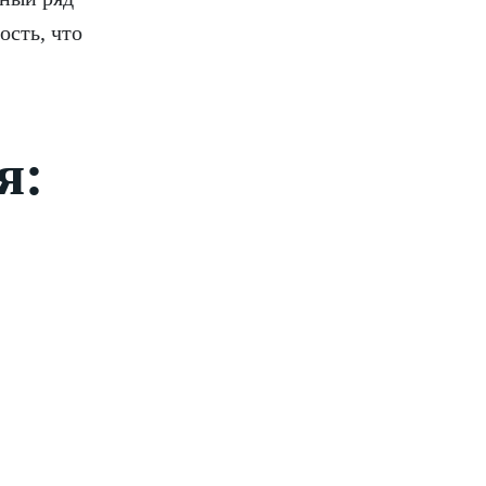
ость, что
я: