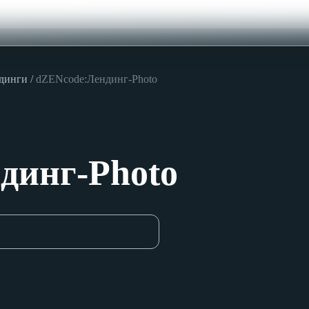
ндинги
dZENcode:Лендинг-Photo
динг-Photo